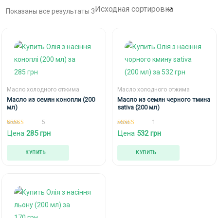
Показаны все результаты 3
Масло холодного отжима
Масло холодного отжима
Масло из семян конопли (200
Масло из семян черного тмина
мл)
sativa (200 мл)
5
1
5.00
5.00
Цена
285
грн
Цена
532
грн
из 5
из 5
КУПИТЬ
КУПИТЬ