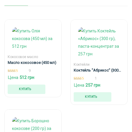
Кокосовое масло
Масло кокосовое (450 мл)
Коктейли
Коктейль "Абрикос" (300
9
гр), паста-концентрат
5.00
Цена
512
грн
1
из 5
5.00
Цена
257
грн
из 5
КУПИТЬ
КУПИТЬ