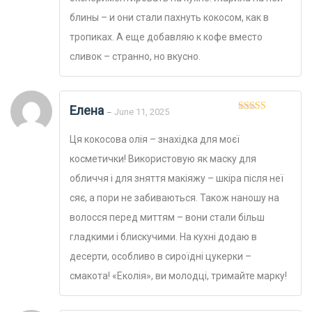
блины – и они стали пахнуть кокосом, как в
тропиках. А еще добавляю к кофе вместо
сливок – странно, но вкусно.
Елена
June 11, 2025
–
Оценка
5
из
5
Ця кокосова олія – знахідка для моєї
косметички! Використовую як маску для
обличчя і для зняття макіяжу – шкіра після неї
сяє, а пори не забиваються. Також наношу на
волосся перед миттям – вони стали більш
гладкими і блискучими. На кухні додаю в
десерти, особливо в сироїдні цукерки –
смакота! «Еколія», ви молодці, тримайте марку!