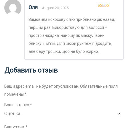
Оля
August 20, 2025
–
Оценка
5
из
5
Замовила кокосову олію приблизно рік назад,
перший раз! Використовую для волосся –
просто знахідка: наношу як маску, і вони
блискучі, м’які. Для шкіри рук теж підходить,
але беру трошки, щоб не було жирно.
Добавить отзыв
Ваш адрес email не будет опубликован.
Обязательные поля
помечены
*
Ваша оценка
*
Ваш отзыв
*