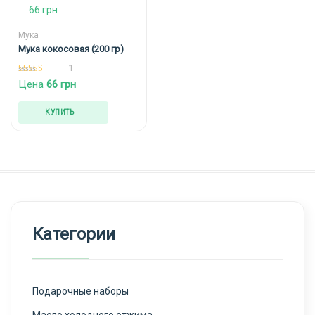
Мука
Мука кокосовая (200 гр)
1
5.00
Цена
66
грн
из 5
КУПИТЬ
Категории
Подарочные наборы