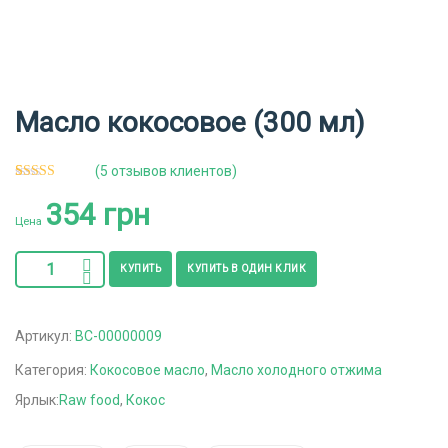
Масло кокосовое (300 мл)
(
5
отзывов клиентов)
5
Рейтинг
354
грн
5.00
из 5 на
основе
Цена
опроса
пользователей
КУПИТЬ
КУПИТЬ В ОДИН КЛИК
Артикул:
ВС-00000009
Категория:
Кокосовое масло
,
Масло холодного отжима
Ярлык:
Raw food
,
Кокос