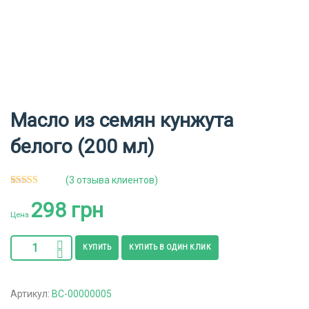
Масло из семян кунжута
белого (200 мл)
(
3
отзыва клиентов)
3
Рейтинг
298
грн
5.00
из 5 на
основе
Цена
опроса
пользователей
КУПИТЬ
КУПИТЬ В ОДИН КЛИК
Артикул:
ВС-00000005