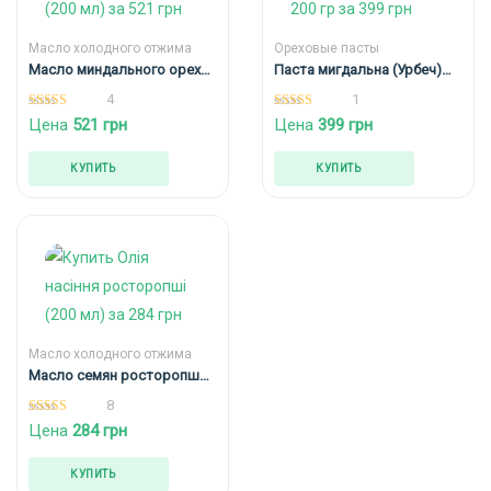
Масло холодного отжима
Ореховые пасты
Масло миндального ореха
Паста мигдальна (Урбеч)
(200 мл)
200 гр
4
1
5.00
5.00
Цена
521
грн
Цена
399
грн
из 5
из 5
КУПИТЬ
КУПИТЬ
Масло холодного отжима
Масло семян росторопши
(200 мл)
8
5.00
Цена
284
грн
из 5
КУПИТЬ