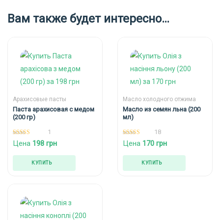
Вам также будет интересно…
Арахисовые пасты
Масло холодного отжима
Паста арахисовая с медом
Масло из семян льна (200
(200 гр)
мл)
1
18
5.00
5.00
Цена
198
грн
Цена
170
грн
из 5
из 5
КУПИТЬ
КУПИТЬ