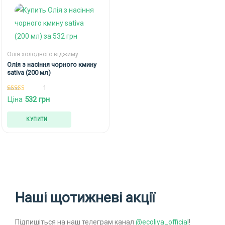
Олія холодного віджиму
Олія з насіння чорного кмину
sativa (200 мл)
1
5.00
Ціна
532
грн
out of 5
КУПИТИ
Наші щотижневі акції
Підпишіться на наш телеграм канал
@ecoliya_official
!