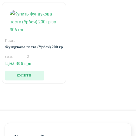
Паста
Фундукова паста (Урбеч) 200 гр
0
0
Ціна
306
грн
out
of
5
КУПИТИ