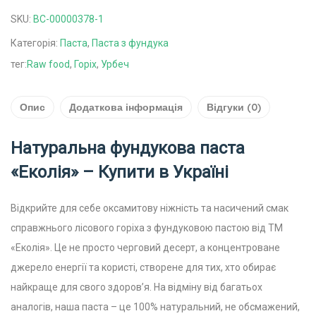
SKU:
ВС-00000378-1
Категорія:
Паста
,
Паста з фундука
тег:
Raw food
,
Горіх
,
Урбеч
Опис
Додаткова інформація
Відгуки (0)
Натуральна фундукова паста
«Еколія» – Купити в Україні
Відкрийте для себе оксамитову ніжність та насичений смак
справжнього лісового горіха з фундуковою пастою від ТМ
«Еколія». Це не просто черговий десерт, а концентроване
джерело енергії та користі, створене для тих, хто обирає
найкраще для свого здоров’я. На відміну від багатьох
аналогів, наша паста – це 100% натуральний, не обсмажений,