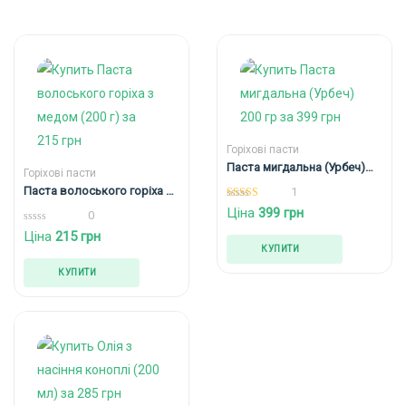
Горіхові пасти
Паста мигдальна (Урбеч)
Горіхові пасти
200 гр
Паста волоського горіха з
1
медом (200 г)
5.00
Ціна
399
грн
0
out of 5
0
Ціна
215
грн
out
КУПИТИ
of
5
КУПИТИ