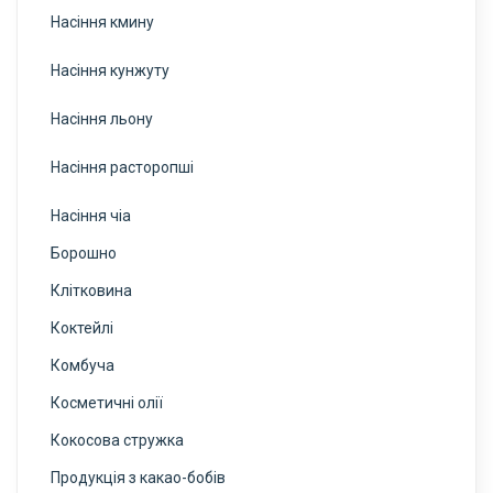
Насіння кмину
Насіння кунжуту
Насіння льону
Насіння расторопші
Насіння чіа
Борошно
Клітковина
Коктейлі
Комбуча
Косметичні олії
Кокосова стружка
Продукція з какао-бобів