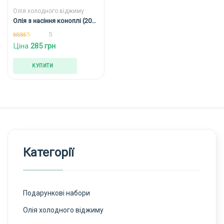
Олія холодного віджиму
Олія з насіння коноплі (200
мл)
5
5.00
Ціна
285
грн
out of 5
КУПИТИ
Категорії
Подарункові набори
Олія холодного віджиму