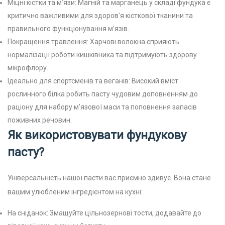
Міцні кістки та м’язи: Магній та марганець у складі фундука є
критично важливими для здоров’я кісткової тканини та
правильного функціонування м’язів.
Покращення травлення: Харчові волокна сприяють
нормалізації роботи кишківника та підтримують здорову
мікрофлору.
Ідеально для спортсменів та веганів: Високий вміст
рослинного білка робить пасту чудовим доповненням до
раціону для набору м’язової маси та поповнення запасів
поживних речовин.
Як використовувати фундукову
пасту?
Універсальність нашої пасти вас приємно здивує. Вона стане
вашим улюбленим інгредієнтом на кухні:
На сніданок: Змащуйте цільнозернові тости, додавайте до