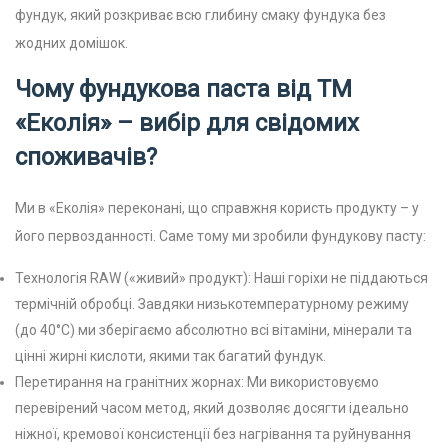
фундук, який розкриває всю глибину смаку фундука без
жодних домішок.
Чому фундукова паста від ТМ
«Еколія» – вибір для свідомих
споживачів?
Ми в «Еколія» переконані, що справжня користь продукту – у
його первозданності. Саме тому ми зробили фундукову пасту:
Технологія RAW («живий» продукт): Наші горіхи не піддаються
термічній обробці. Завдяки низькотемпературному режиму
(до 40°C) ми зберігаємо абсолютно всі вітаміни, мінерали та
цінні жирні кислоти, якими так багатий фундук.
Перетирання на гранітних жорнах: Ми використовуємо
перевірений часом метод, який дозволяє досягти ідеально
ніжної, кремової консистенції без нагрівання та руйнування