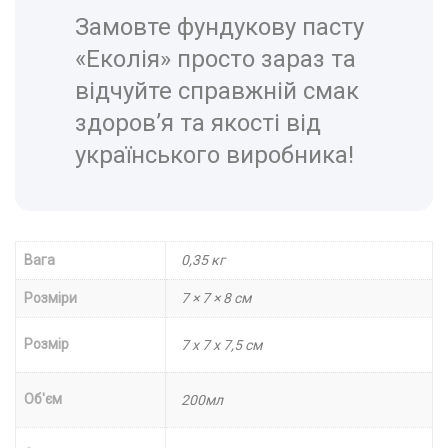
Замовте фундукову пасту
«Еколія» просто зараз та
відчуйте справжній смак
здоров’я та якості від
українського виробника!
Вага
0,35 кг
Розміри
7 × 7 × 8 см
Розмір
7 х 7 х 7,5 см
Об'єм
200мл