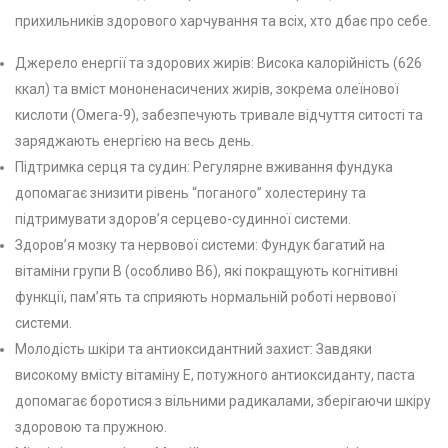
прихильників здорового харчування та всіх, хто дбає про себе.
Джерело енергії та здорових жирів: Висока калорійність (626
ккал) та вміст мононенасичених жирів, зокрема олеїнової
кислоти (Омега-9), забезпечують тривале відчуття ситості та
заряджають енергією на весь день.
Підтримка серця та судин: Регулярне вживання фундука
допомагає знизити рівень “поганого” холестерину та
підтримувати здоров’я серцево-судинної системи.
Здоров’я мозку та нервової системи: Фундук багатий на
вітаміни групи В (особливо B6), які покращують когнітивні
функції, пам’ять та сприяють нормальній роботі нервової
системи.
Молодість шкіри та антиоксидантний захист: Завдяки
високому вмісту вітаміну Е, потужного антиоксиданту, паста
допомагає боротися з вільними радикалами, зберігаючи шкіру
здоровою та пружною.