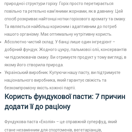
природної структури горіху. Горіх просто перетирається
повільно та ретельно кам’яними жорнами, як в давнину. Цей
спосіб розкриває найтонші нотки горіхового аромату та смаку.
Та являється найбільш корисним і адаптивним до потреб
нашого організму. Має оптимальну нутрітивну користь.
Абсолютно чистий склад: У банці лише один інгредієнт –
добірний фундук. Жодного цукру, пальмової олії, консервантів
чи підсилювачів смаку. Ви отримуєте продукт у тому вигляді, в
якому його створила природа.
Український виробник: Купуючи нашу пасту, ви підтримуєте
національного виробника, який гарантує свіжість та
безкомпромісну якість кожної партії.
Користь фундукової пасти: 7 причин
додати її до раціону
Фундукова паста «Еколія» – це справжній суперфуд, який
стане незамінним для спортсменів, вегетаріанців,