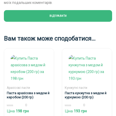
моїх подальших коментарів.
Вам також може сподобатися…
Арахісові пасти
Кунжутні пасти
Паста арахісова з медом й
Паста кунжутна з медом й
керобом (200 гр)
куркумою (200 гр)
0
0
0
0
Ціна
198
грн
Ціна
193
грн
out
out