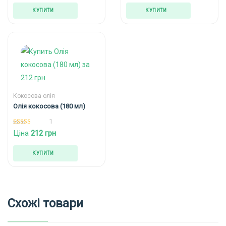
of
of
5
5
КУПИТИ
КУПИТИ
Кокосова олія
Олія кокосова (180 мл)
1
5.00
Ціна
212
грн
out of 5
КУПИТИ
Схожі товари