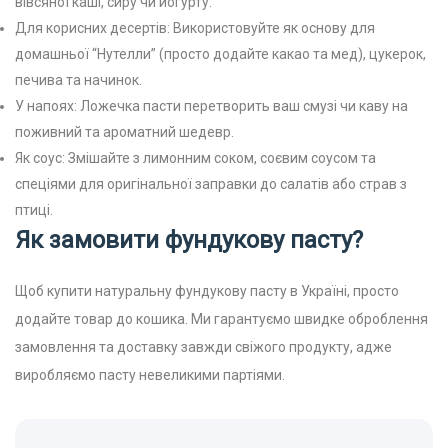
вівсяної каші, сиру чи йогурту.
Для корисних десертів: Використовуйте як основу для
домашньої “Нутелли” (просто додайте какао та мед), цукерок,
печива та начинок.
У напоях: Ложечка пасти перетворить ваш смузі чи каву на
поживний та ароматний шедевр.
Як соус: Змішайте з лимонним соком, соєвим соусом та
спеціями для оригінальної заправки до салатів або страв з
птиці.
Як замовити фундукову пасту?
Щоб купити натуральну фундукову пасту в Україні, просто
додайте товар до кошика. Ми гарантуємо швидке оброблення
замовлення та доставку завжди свіжого продукту, адже
виробляємо пасту невеликими партіями.