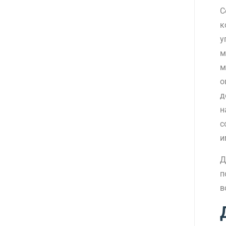
С
к
у
м
м
о
д
н
с
и
Д
п
в