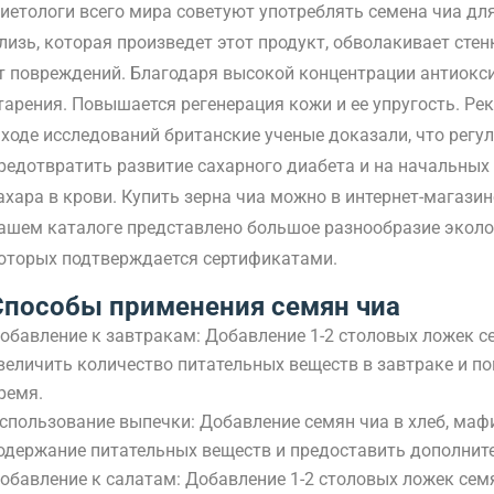
иетологи всего мира советуют употреблять семена чиа дл
лизь, которая произведет этот продукт, обволакивает сте
т повреждений. Благодаря высокой концентрации антиокс
тарения. Повышается регенерация кожи и ее упругость. Ре
 ходе исследований британские ученые доказали, что регу
редотвратить развитие сахарного диабета и на начальных
ахара в крови. Купить зерна чиа можно в интернет-магазин
ашем каталоге представлено большое разнообразие эколог
оторых подтверждается сертификатами.
Способы применения семян чиа
обавление к завтракам: Добавление 1-2 столовых ложек с
величить количество питательных веществ в завтраке и п
ремя.
спользование выпечки: Добавление семян чиа в хлеб, ма
одержание питательных веществ и предоставить дополните
обавление к салатам: Добавление 1-2 столовых ложек сем