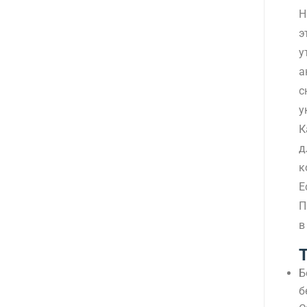
Н
э
у
а
с
у
К
д
к
Е
П
в
Б
б