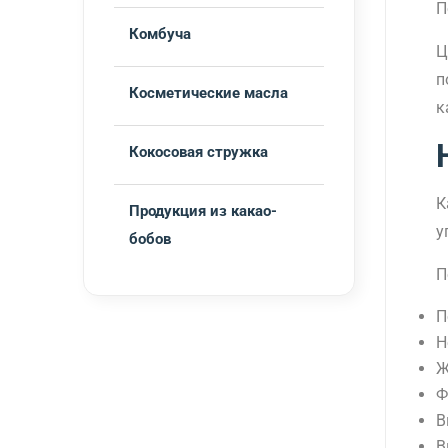
П
Комбуча
Ц
п
Косметические масла
к
Кокосовая стружка
К
Продукция из какао-
у
бобов
П
П
Н
Ж
Ф
В
В