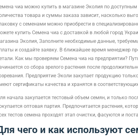
емена чиа можно купить в магазине Эколия по доступным ц
оличества товара и суммы заказа зависит, насколько выго
паковку с семенами можно приобрести в специализирован
ожете купить Семена чиа с доставкой в любой город Украи
агазина Эколия, Заполните необходимые данные, требуем
платы и создайте заявку. В ближайшее время менеджер пр
етали. Как мы проверяем Семена чиа на предприятии? Пут
ачинается со сбора зрелого растения после продолжительно
озревания. Предприятие Эколи закупает продукцию тольк
меют сертификаты качества и хранятся в соответствующих
ля начала закупается тестовый объем семян, и только пос
окупается оптовая партия. Предпочитается растения, котор
сех тестов семена проходят этап очистки, фасуются и пос
Для чего и как используют се