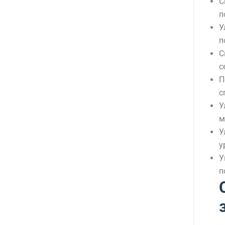
С
п
У
п
С
с
П
с
У
м
У
у
У
п