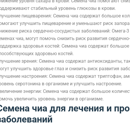
нижение уровня сахара в крови: Семена чиа помогают сниз
оддерживают стабильный уровень глюкозы в крови.
лучшение пищеварения: Семена чиа содержат большое кол
омогают улучшить пищеварение и уменьшают риск запора
нижение риска сердечно-сосудистых заболеваний: Омега-3
еменах чиа, могут помочь снизить риск развития сердечно
оддержка здоровья костей: Семена чиа содержат большое 
пособствующих здоровью костей.
лучшение зрения: Семена чиа содержат антиоксиданты, так
огут улучшить здоровье глаз и снизить риск развития заб
лучшение настроения: Семена чиа содержат триптофан, ам
ровень серотонина в организме и улучшить настроение.
величение энергии: Семена чиа содержат большое количест
омочь увеличить уровень энергии в организме.
Семена чиа для лечения и пр
заболеваний