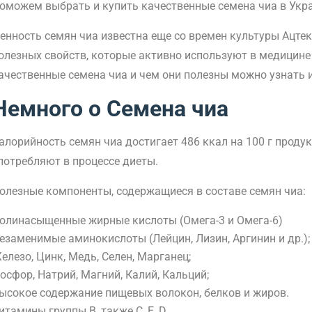
оможем выбрать и купить качественные семена чиа в Укра
енность семян чиа известна еще со времен культуры Ацте
олезных свойств, которые активно используют в медицине
ачественные семена чиа и чем они полезны можно узнать и
Немного о Семена чиа
алорийность семян чиа достигает 486 ккал на 100 г продук
потребляют в процессе диеты.
олезные компоненты, содержащиеся в составе семян чиа:
олинасыщенные жирные кислоты (Омега-3 и Омега-6)
езаменимые аминокислоты (Лейцин, Лизин, Аргинин и др.);
елезо, Цинк, Медь, Селен, Марганец;
осфор, Натрий, Магний, Калий, Кальций;
ысокое содержание пищевых волокон, белков и жиров.
итамины группы В, также С, Е, D.