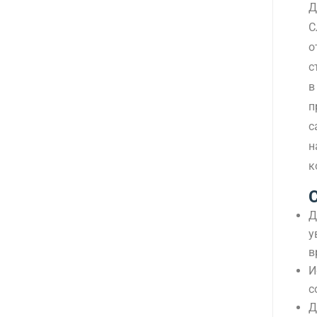
Д
С
о
с
в
п
с
н
к
Д
у
в
И
с
Д