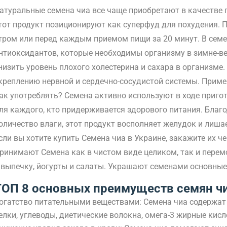
атуральные семена чиа все чаще приобретают в качестве 
тот продукт позиционируют как суперфуд для похудения.
тром или перед каждым приемом пищи за 20 минут. В сем
нтиоксидантов, которые необходимы организму в зимне-ве
низить уровень плохого холестерина и сахара в организме
креплению нервной и сердечно-сосудистой системы. Приме
ак употреблять? Семена активно используют в ходе приго
ля каждого, кто придерживается здорового питания. Благ
оличество влаги, этот продукт восполняет желудок и лиша
сли вы хотите купить Семена чиа в Украине, закажите их ч
ринимают Семена как в чистом виде целиком, так и пере
 выпечку, йогурты и салаты. Украшают семенами основные
ТОП 8 основных преимуществ семян ч
огатство питательными веществами: Семена чиа содержат 
елки, углеводы, диетические волокна, омега-3 жирные кисл