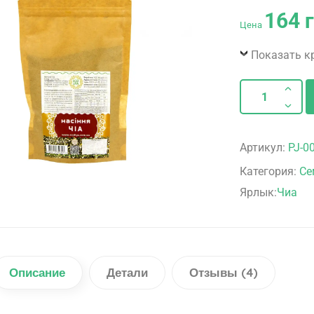
4
Рейтинг
164
5.00
из 5
Цена
на основе
опроса
пользователей
Показать к
Артикул:
PJ-0
Категория:
Се
Ярлык:
Чиа
Описание
Детали
Отзывы (4)