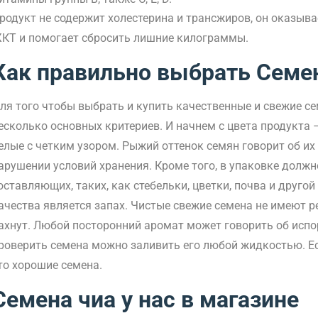
родукт не содержит холестерина и трансжиров, он оказыва
КТ и помогает сбросить лишние килограммы.
Как правильно выбрать Семе
ля того чтобы выбрать и купить качественные и свежие с
есколько основных критериев. И начнем с цвета продукта 
елые с четким узором. Рыжий оттенок семян говорит об и
арушении условий хранения. Кроме того, в упаковке дол
оставляющих, таких, как стебельки, цветки, почва и друг
ачества является запах. Чистые свежие семена не имеют ре
ахнут. Любой посторонний аромат может говорить об испор
роверить семена можно заливить его любой жидкостью. Ес
то хорошие семена.
Семена чиа у нас в магазине