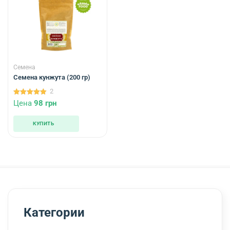
Семена
Семена кунжута (200 гр)
2
5.00
Цена
98
грн
из 5
КУПИТЬ
Категории