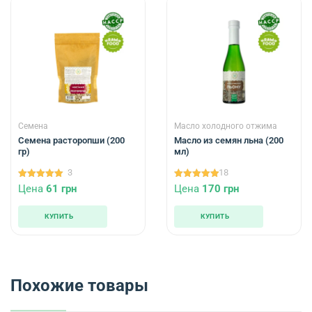
Семена
Масло холодного отжима
Семена расторопши (200
Масло из семян льна (200
гр)
мл)
3
18
5.00
5.00
Цена
61
грн
Цена
170
грн
из 5
из 5
КУПИТЬ
КУПИТЬ
Похожие товары