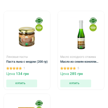
Леновые пасты
Масло холодного отжима
Паста льна с медом (200 гр)
Масло из семян конопли
(200 мл)
1
5
5.00
5.00
Цена
134
грн
Цена
285
грн
из 5
из 5
КУПИТЬ
КУПИТЬ