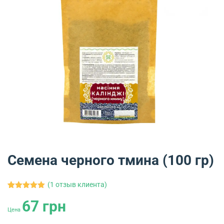
Семена черного тмина (100 гр)
(
1
отзыв клиента)
1
Рейтинг
67
грн
5.00
из 5
на основе
Цена
опроса
пользователя