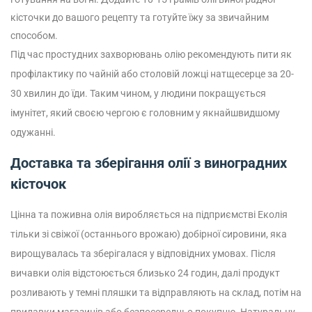
кісточки до вашого рецепту та готуйте їжу за звичайним
способом.
Під час простудних захворювань олію рекомендують пити як
профілактику по чайній або столовій ложці натщесерце за 20-
30 хвилин до їди. Таким чином, у людини покращується
імунітет, який своєю чергою є головним у якнайшвидшому
одужанні.
Доставка та зберігання олії з виноградних
кісточок
Цінна та поживна олія виробляється на підприємстві Еколія
тільки зі свіжої (останнього врожаю) добірної сировини, яка
вирощувалась та зберігалася у відповідних умовах. Після
вичавки олія відстоюється близько 24 годин, далі продукт
розливають у темні пляшки та відправляють на склад, потім на