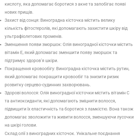
кислоту, яка допомагає боротися з акне та запобігає появі
нових прищів.
Захист від сонця: Виноградна кісточка містить велику
кількість фітостеролів, які допомагають захистити шкіру від
ультрафіолетових променів.
Зменшення появи зморшок: Олія виноградної кісточки містить
вітамін Е, який допомагає зменшити появу зморшок та
підтримує здоров’я шкіри.
Покращення кровообігу: Виноградна кісточка містить рутин,
який допомагає покращити кровообіг та знизити ризик
розвитку серцево-судинних захворювань.
Здорові волосся: Олія виноградної кісточки містить вітамін С
та антиоксиданти, які допомагають зміцнити волосся,
підвищити їх еластичність та боротися з ламкістю. Вона також
допомагає зволожити та живити волосся, зменшуючи лусочки
на шкірі голови.
Склад олії з виноградних кісточок. Унікальне поєднання