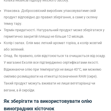
Кілька нюансів підбору якісного засобу:
Упаковка. Добросовісний виробник упаковуватиме свій
продукт відповідно до правил зберігання, а саме у скляну
темну тару.
Термін придатності. Натуральний продукт може зберігатися у
герметично закритій пляшці не більше 12 місяців.
Колір і запах. Олія має легкий аромат горіха, а колір жовтий
або зелений.
Опад. Як правило, олія відстоюється та очищається від осаду.
У магазині Еколія все підтверджено сертифікатами якості.
Віджинаючи олію при температурі не вище 40°C, ми можемо
сміливо розміщувати на етикетці позначення RAW (сире).
Такий продукт можуть вживати не лише вегетаріанці чи
вегани, а й сироїди.
Як зберігати та використовувати олію
виноградних кісточок