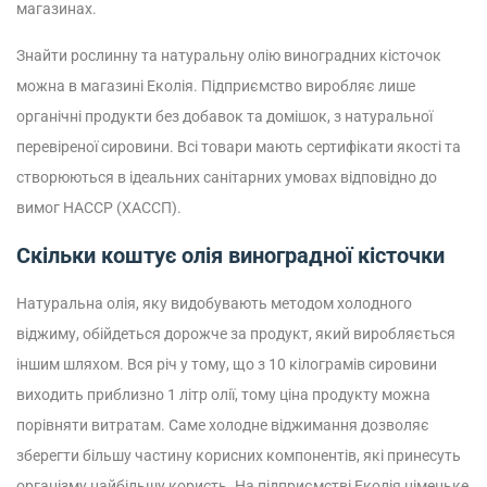
магазинах.
Знайти рослинну та натуральну олію виноградних кісточок
можна в магазині Еколія. Підприємство виробляє лише
органічні продукти без добавок та домішок, з натуральної
перевіреної сировини. Всі товари мають сертифікати якості та
створюються в ідеальних санітарних умовах відповідно до
вимог НАССР (ХАССП).
Скільки коштує олія виноградної кісточки
Натуральна олія, яку видобувають методом холодного
віджиму, обійдеться дорожче за продукт, який виробляється
іншим шляхом. Вся річ у тому, що з 10 кілограмів сировини
виходить приблизно 1 літр олії, тому ціна продукту можна
порівняти витратам. Саме холодне віджимання дозволяє
зберегти більшу частину корисних компонентів, які принесуть
організму найбільшу користь. На підприємстві Еколія німецьке