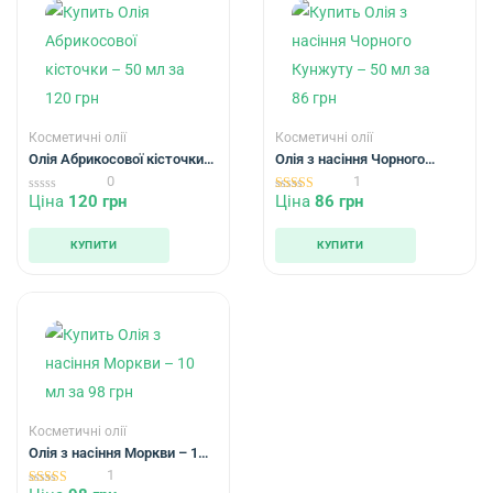
Косметичні олії
Косметичні олії
Олія Абрикосової кісточки –
Олія з насіння Чорного
50 мл
Кунжуту – 50 мл
0
1
Ціна
120
грн
Ціна
86
грн
0
5.00
out
out of 5
of
5
КУПИТИ
КУПИТИ
Косметичні олії
Олія з насіння Моркви – 10
мл
1