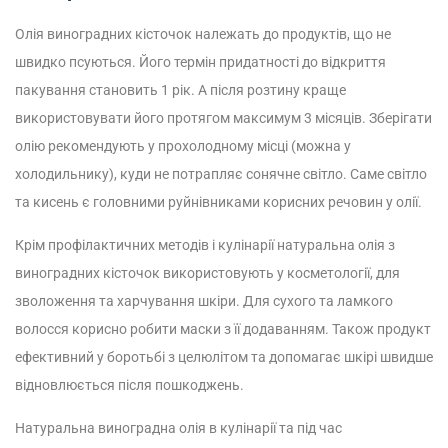
Олія виноградних кісточок належать до продуктів, що не
швидко псуються. Його термін придатності до відкриття
пакування становить 1 рік. А після розтину краще
використовувати його протягом максимум 3 місяців. Зберігати
олію рекомендують у прохолодному місці (можна у
холодильнику), куди не потрапляє сонячне світло. Саме світло
та кисень є головними руйнівниками корисних речовин у олії.
Крім профілактичних методів і кулінарії натуральна олія з
виноградних кісточок використовують у косметології, для
зволоження та харчування шкіри. Для сухого та ламкого
волосся корисно робити маски з її додаванням. Також продукт
ефективний у боротьбі з целюлітом та допомагає шкірі швидше
відновлюється після пошкоджень.
Натуральна виноградна олія в кулінарії та під час