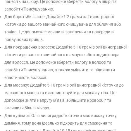
нанесіть на шкіру. Це допоможе зберегти вологу в шкірі та
запобігти її висушуванню.
Для боротьби з акне: Додайте 1-2 грами олії виноградної
кісточки до вашого звичайного очищувача для обличчя або
тоніка. Це допоможе зменшити запалення та попередити
появу нових прищів.
Для покращення волосся: Додайте 5-10 грамів олії виноградної
кісточки до вашого звичайного шампуню або кондиціонера
для волосся. Це допоможе зберегти вологу в волоссі та
запобігти її висушуванню, а також зміцнити та підвищити
еластичність волосся.
Для масажу: Додайте 5-10 грамів олії виноградної кісточки до
масажного масла та використовуйте для масажу тіла. Це
допоможе зняти напругу м’язів, збільшити кровообіг та
зменшити біль в м’язах.
Для кулінарії: Олія виноградної кісточки має високу точку
диміння, тому вона ідеально підходить для смаження та
готування на вогні. Додайте 10-15 грамів олії виноградної