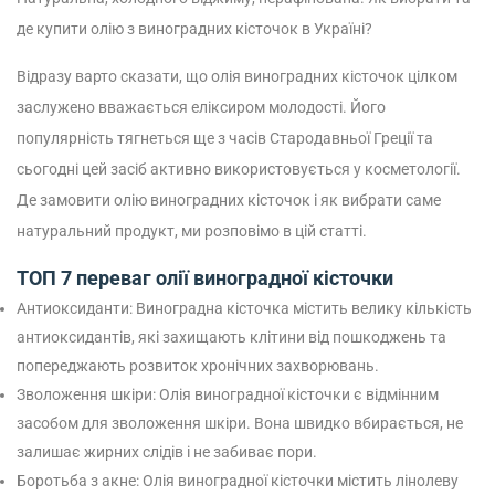
де купити олію з виноградних кісточок в Україні?
Відразу варто сказати, що олія виноградних кісточок цілком
заслужено вважається еліксиром молодості. Його
популярність тягнеться ще з часів Стародавньої Греції та
сьогодні цей засіб активно використовується у косметології.
Де замовити олію виноградних кісточок і як вибрати саме
натуральний продукт, ми розповімо в цій статті.
ТОП 7 переваг олії виноградної кісточки
Антиоксиданти: Виноградна кісточка містить велику кількість
антиоксидантів, які захищають клітини від пошкоджень та
попереджають розвиток хронічних захворювань.
Зволоження шкіри: Олія виноградної кісточки є відмінним
засобом для зволоження шкіри. Вона швидко вбирається, не
залишає жирних слідів і не забиває пори.
Боротьба з акне: Олія виноградної кісточки містить лінолеву