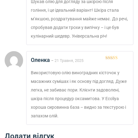
Шукав олію для догляду за шкірою після
гоління, і це ідеальний варіант! Шкіра стала
м’якшою, роздратування майже немає. До речі,
спробував додати трохи у випічку – і це був
кулінарний шедевр. Універсальна річ!
Оленка
21 Травня, 2025
–
Оцінено в
5
з 5
Використовую олію виноградних кісточок у
масажних сумішах і як основу під догляд. Дуже
легка, не забиває пори. Клієнти задоволені,
шкіра після процедур оксамитова. У Ecoliya
хороша сировинна база – видно за текстурою і
запахом олій.
Додати відгук