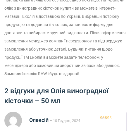
прилавки магазинів або безпосередньо покупцю.
Натуральну
олію з виноградних кісточок купити ви можете в інтернет-
магазині Еколія з доставкою по Україні. Вибравши потрібну
продукцію та додавши її в кошик, заповнюєте форму для
доставки та вибираєте зручний вид оплати. Після оформлення
замовлення менеджер компанії передзвонює та підтверджує
замовлення або уточнює деталі.
Будь-які питання щодо
продукції ТМ Еколія ви можете задати телефоном, у
месенджера або замовивши зворотний зв’язок або дзвінок.
Замовляйте олію RAW і будьте здорові!
2 відгуки для
Олія виноградної
кісточки – 50 мл
Олексій
10 Грудня, 2024
–
Оцінено в
5
з 5