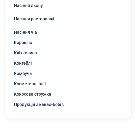
Насіння льону
Насіння расторопші
Насіння чіа
Борошно
Клітковина
Коктейлі
Комбуча
Косметичні олії
Кокосова стружка
Продукція з какао-бобів