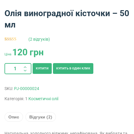
Олія виноградної кісточки – 50
мл
(
2
відгуків)
Рейтинг
2
120
грн
5.00
з 5 на
основі
Ціна
опитування
покупців
КУПИТИ
КУПИТЬ В ОДИН КЛИК
SKU:
PJ-00000024
Категорія:
1
Косметичні олії
Опис
Відгуки (2)
Натуральна, холодного віджиму, нерафінована. Як вибрати та