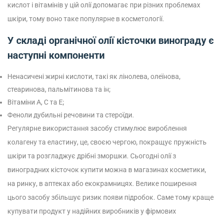
кислот і вітамінів у цій олії допомагає при різних проблемах
шкіри, тому воно таке популярне в косметології.
У складі органічної олії кісточки винограду є
наступні компоненти
Ненасичені жирні кислоти, такі як лінолева, олеїнова,
стеаринова, пальмітинова та ін;
Вітаміни А, С та Е;
Феноли дубильні речовини та стероїди.
Регулярне використання засобу стимулює вироблення
колагену та еластину, це, своєю чергою, покращує пружність
шкіри та розгладжує дрібні зморшки.
Сьогодні олії з
виноградних кісточок купити можна в магазинах косметики,
на ринку, в аптеках або екокрамницях. Велике поширення
цього засобу збільшує ризик появи підробок. Саме тому краще
купувати продукт у надійних виробників у фірмових