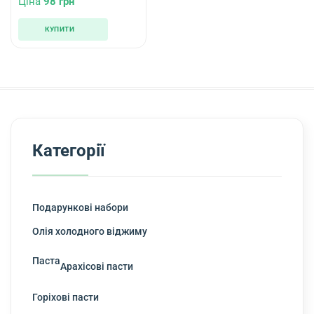
Ціна
98
грн
5.00
out of 5
КУПИТИ
Категорії
Подарункові набори
Олія холодного віджиму
Паста
Арахісові пасти
Горіхові пасти