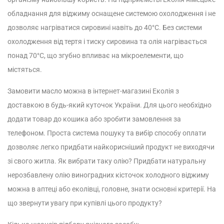
обладнання для віджиму оснащене системою охолодження і не
дозволяє нагріватися сировині навіть до 40°C. Без системи
охолодження від тертя і тиску сировина та олія нагрівається
понад 70°C, що згубно впливає на мікроелементи, що
містяться.
Замовити масло можна в інтернет-магазині Еколія з
доставкою в будь-який куточок України. Для цього необхідно
додати товар до кошика або зробити замовлення за
телефоном. Проста система пошуку та вибір способу оплати
дозволяє легко придбати найкорисніший продукт не виходячи
зі свого житла.
Як вибрати таку олію? Придбати натуральну
нерозбавлену олію виноградних кісточок холодного віджиму
можна в аптеці або еколівці, головне, знати основні критерії. На
що звернути увагу при купівлі цього продукту?