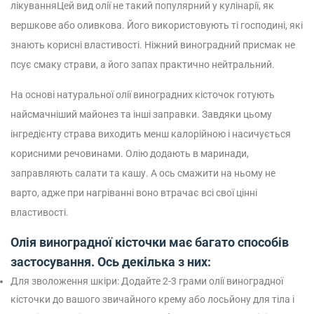
лікуванняЦей вид олії не такий популярний у кулінарії, як
вершкове або оливкова. Його використовують ті господині, які
знають корисні властивості. Ніжний виноградний присмак не
псує смаку страви, а його запах практично нейтральний.
На основі натуральної олії виноградних кісточок готують
найсмачніший майонез та інші заправки. Завдяки цьому
інгредієнту страва виходить менш калорійною і насичується
корисними речовинами. Олію додають в маринади,
заправляють салати та кашу. А ось смажити на ньому не
варто, адже при нагріванні воно втрачає всі свої цінні
властивості.
Олія виноградної кісточки має багато способів
застосування. Ось декілька з них:
Для зволоження шкіри: Додайте 2-3 грами олії виноградної
кісточки до вашого звичайного крему або лосьйону для тіла і