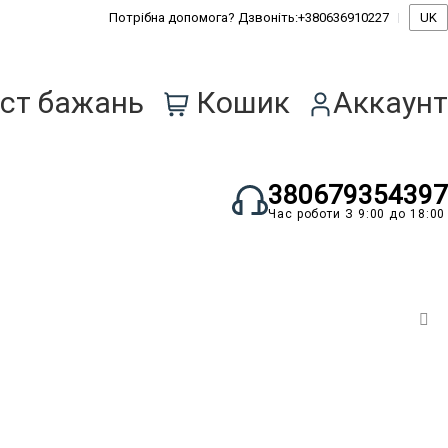
Потрібна допомога? Дзвоніть:
+380636910227
UK
0
ст бажань
Кошик
Аккаунт
380679354397
Час роботи З 9:00 до 18:00