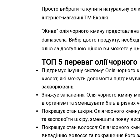
Просто вибрати та купити натуральну олі
інтернет-магазині ТМ Еколія.
“Жива” олія чорного кмину представлена в 
damascena. Вибір цього продукту, необхі
олію за доступною ціною ви можете у цьо
ТОП 5 переваг олії чорного
Підтримує імунну систему: Олія чорного 
кислот, які можуть допомогти підтримува
захворювань.
Знижує запалення: Олія чорного кмину мі
в організмі та зменшувати біль в різних ча
Покращує стан шкіри: Олія чорного кмину
та заспокоїти шкіру, зменшити появу вис
Покращує стан волосся: Олія чорного км
випадінню волосся та покращення його за