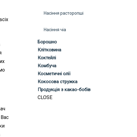
Насіння расторопші
всіх
Насіння чіа
Борошно
а
Клітковина
я
Коктейлі
их
Комбуча
мо
Косметичні олії
Кокосова стружка
Продукція з какао-бобів
CLOSE
ач
 Вас
ки
а