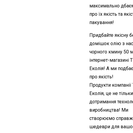
максимально дбає
про їх якість та якіс
пакування!
Придбайте якісну б
домішок олію з нас
чорного кмину 50 м
інтернет-магазині 
Еколія! А ми подба
про якість!
Продукти компанії
Еколія, це не тільки
дотримання техноло
виробництва! Ми
створюємо справж
шедеври для вашо