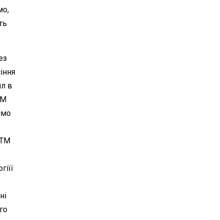
мо,
ть
ез
іння
л в
ТМ
ємо
 ТМ
гіїї
ні
го