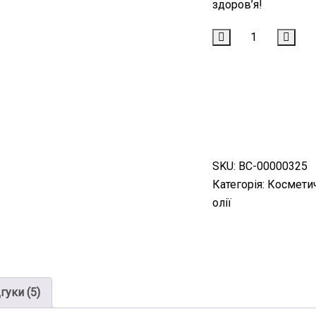
здоров’я!
КУПИТИ
КУПИТЬ В ОДИ
КЛИК
SKU:
ВС-00000325
Категорія:
Косметич
олії
гуки (5)