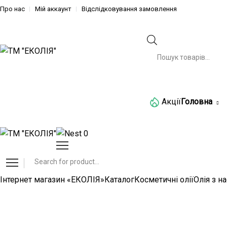
Про нас
Мій аккаунт
Відслідковування замовлення
Категорії
Акції
Головна
0
Інтернет магазин «ЕКОЛІЯ»
Каталог
Косметичні олії
Олія з н