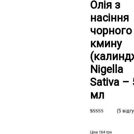
Олія з
насіння
чорного
кмину
(калинд
Nigella
Sativa – 
мл
(
5
відгу
5
Рейтинг
5.00
з 5 на
основі
Ціна
164
грн
опитування