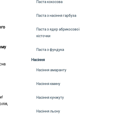
Паста кокосова
Паста з насіння гарбуза
ого
Паста з ядер абрикосової
кісточки
тому
Паста з фундука
Насіння
сна
Насіння амаранту
Насіння кмину
и!
Насіння кунжуту
лія,
Насіння льону