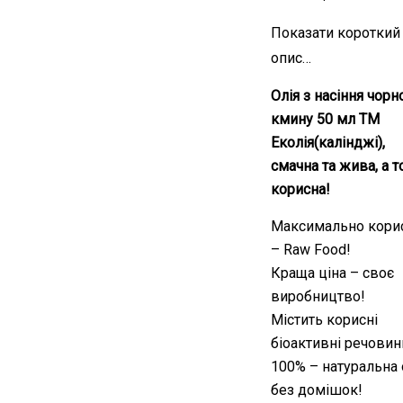
покупців
Показати короткий
опис…
Олія з насіння чорн
кмину 50 мл ТМ
Еколія(калінджі),
смачна та жива, а 
корисна!
Максимально кори
– Raw Food!
Краща ціна – своє
виробництво!
Містить корисні
біоактивні речовин
100% – натуральна о
без домішок!