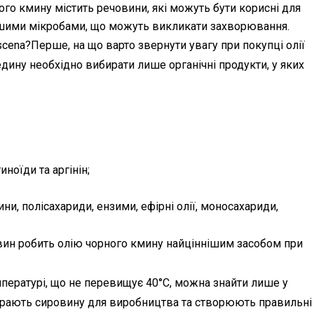
ого кмину містить речовини, які можуть бути корисні для
ншими мікробами, що можуть викликати захворювання.
cena?Перше, на що варто звернути увагу при покупці олії
дину необхідно вибирати лише органічні продукти, у яких
ноїди та аргінін;
ни, полісахариди, ензими, ефірні олії, моносахариди,
овин робить олію чорного кмину найціннішим засобом при
мпературі, що не перевищує 40°C, можна знайти лише у
бирають сировину для виробництва та створюють правильні