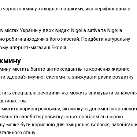
ю чорного кмину холодного віджиму, яка нерафінована в
містах України у двох видах: Nigella sativa та Nigella
дно робити виходячи з його якостей. Придбати натуральну
му інтернет-магазині Еколія.
 кмину
кмину містить багато антиоксидантів та корисних жирних
ти здоров’я імунної системи та знижувати ризик розвитку
стить спеціальні речовини, які можуть знижувати запаленн
стинах тіла.
 містить корисні речовини, які можуть допомогти зволожи
ипань та запобігти розвитку інших проблем зі шкірою.
ину може бути корисною для зміцнення волосся, запобіганн
гального стану.