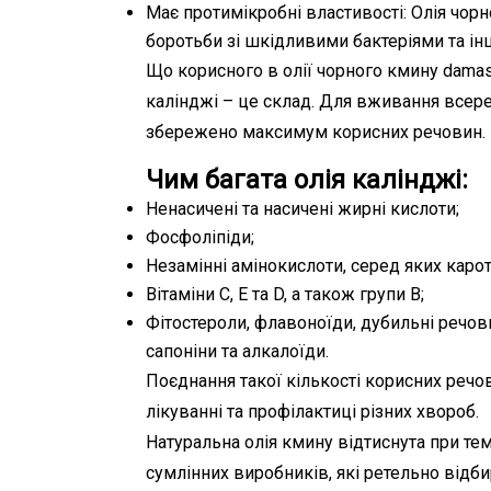
Має протимікробні властивості: Олія чорн
боротьби зі шкідливими бактеріями та і
Що корисного в олії чорного кмину damas
калінджі – це склад. Для вживання всере
збережено максимум корисних речовин.
Чим багата олія калінджі:
Ненасичені та насичені жирні кислоти;
Фосфоліпіди;
Незамінні амінокислоти, серед яких кароти
Вітаміни С, Е та D, а також групи В;
Фітостероли, флавоноїди, дубильні речови
сапоніни та алкалоїди.
Поєднання такої кількості корисних реч
лікуванні та профілактиці різних хвороб.
Натуральна олія кмину відтиснута при те
сумлінних виробників, які ретельно від