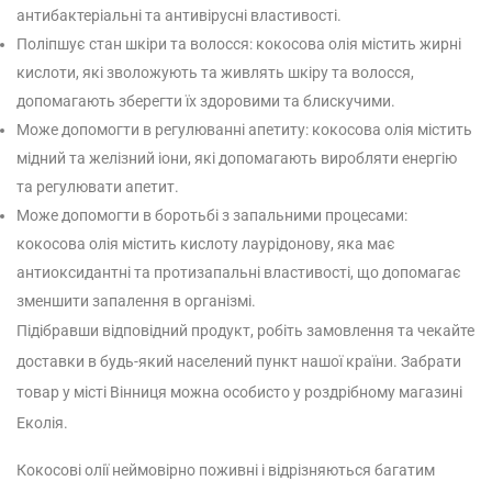
антибактеріальні та антивірусні властивості.
Поліпшує стан шкіри та волосся: кокосова олія містить жирні
кислоти, які зволожують та живлять шкіру та волосся,
допомагають зберегти їх здоровими та блискучими.
Може допомогти в регулюванні апетиту: кокосова олія містить
мідний та желізний іони, які допомагають виробляти енергію
та регулювати апетит.
Може допомогти в боротьбі з запальними процесами:
кокосова олія містить кислоту лаурідонову, яка має
антиоксидантні та протизапальні властивості, що допомагає
зменшити запалення в організмі.
Підібравши відповідний продукт, робіть замовлення та чекайте
доставки в будь-який населений пункт нашої країни. Забрати
товар у місті Вінниця можна особисто у роздрібному магазині
Еколія.
Кокосові олії неймовірно поживні і відрізняються багатим