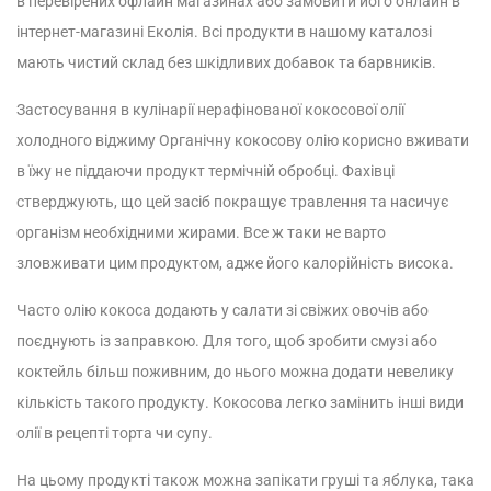
в перевірених офлайн магазинах або замовити його онлайн в
інтернет-магазині Еколія. Всі продукти в нашому каталозі
мають чистий склад без шкідливих добавок та барвників.
Застосування в кулінарії нерафінованої кокосової олії
холодного віджиму Органічну кокосову олію корисно вживати
в їжу не піддаючи продукт термічній обробці. Фахівці
стверджують, що цей засіб покращує травлення та насичує
організм необхідними жирами. Все ж таки не варто
зловживати цим продуктом, адже його калорійність висока.
Часто олію кокоса додають у салати зі свіжих овочів або
поєднують із заправкою. Для того, щоб зробити смузі або
коктейль більш поживним, до нього можна додати невелику
кількість такого продукту. Кокосова легко замінить інші види
олії в рецепті торта чи супу.
На цьому продукті також можна запікати груші та яблука, така