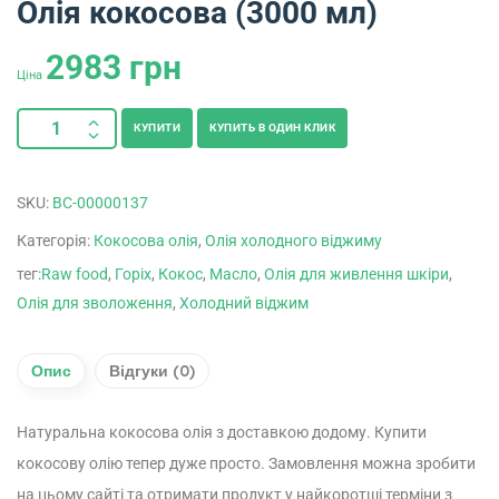
Олія кокосова (3000 мл)
2983
грн
Ціна
КУПИТИ
КУПИТЬ В ОДИН КЛИК
SKU:
ВС-00000137
Категорія:
Кокосова олія
,
Олія холодного віджиму
тег:
Raw food
,
Горіх
,
Кокос
,
Масло
,
Олія для живлення шкіри
,
Олія для зволоження
,
Холодний віджим
Опис
Відгуки (0)
Натуральна кокосова олія з доставкою додому. Купити
кокосову олію тепер дуже просто. Замовлення можна зробити
на цьому сайті та отримати продукт у найкоротші терміни з