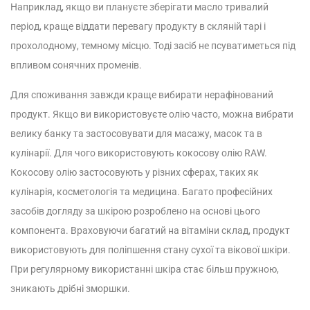
Наприклад, якщо ви плануєте зберігати масло тривалий
період, краще віддати перевагу продукту в скляній тарі і
прохолодному, темному місцю. Тоді засіб не псуватиметься під
впливом сонячних променів.
Для споживання завжди краще вибирати нерафінований
продукт. Якщо ви використовуєте олію часто, можна вибрати
велику банку та застосовувати для масажу, масок та в
кулінарії.
Для чого використовують кокосову олію RAW.
Кокосову олію застосовують у різних сферах, таких як
кулінарія, косметологія та медицина. Багато професійних
засобів догляду за шкірою розроблено на основі цього
компонента. Враховуючи багатий на вітаміни склад, продукт
використовують для поліпшення стану сухої та вікової шкіри.
При регулярному використанні шкіра стає більш пружною,
зникають дрібні зморшки.