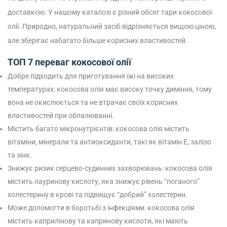
доставкою. У нашому каталозі є різний обсяг тари кокосової
олії. Природно, натуральний засіб відрізняється вищою ціною,
але зберігає набагато більше корисних властивостей.
ТОП 7 переваг кокосової олії
Добре підходить для приготування їжі на високих
температурах: кокосова олія має високу точку диміння, тому
вона не окислюється та не втрачає своїх корисних
властивостей при обпалюванні.
Містить багато мікронутрієнтів: кокосова олія містить
вітаміни, мінерали та антиоксиданти, такі як вітамін Е, залізо
та зінк.
Знижує ризик серцево-судинних захворювань: кокосова олія
містить лауринову кислоту, яка знижує рівень “поганого”
холестерину в крові та підвищує “добрий” холестерин.
Може допомогти в боротьбі з інфекціями: кокосова олія
містить каприлінову та капринову кислоти, які мають