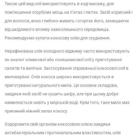
Також цей вид олії використовують в ході масажу, для
пом’якшення огрубілих місць на п’ятах і ліктях. Засіб корисний і
для волосся, воно глибоко живить і огортає його, захищаючи
від шкідливого впливу навколишнього середовища.
Рекомендуємо купити кокосову олію для схуднення.
Нерафінована олія холодного віджиму часто використовують
як аналог оливкової або соняшникової олії у приготуванні
салатів та випічки.
Застосування справжньої кокосової олії в
миловарінні. Олія кокоса широко використовується в
приготуванні натурального мила. Це основна складова,
завдяки якій засіб не сушить шкіру, але при цьому добре
намилюється навіть у морській воді. Крім того, таке мило має
приємний ніжний запах кокосу.
Оздоровити свій організм кокосовою олією завдяки
антибактеріальним і протизапальним властивостям, олія