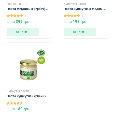
Горіхові пасти
Кунжутні пасти
Паста мигдальна (Урбеч)
Паста кунжутна з медом й
200 гр
керобом (200 гр)
1
1
5.00
5.00
Ціна
399
грн
Ціна
193
грн
out of 5
out of 5
КУПИТИ
КУПИТИ
Кунжутні пасти
Паста кунжутна (Урбеч) 200
гр
6
5.00
Ціна
189
грн
out of 5