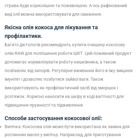
страва буде кориснішою та поживнішою. А ось рафінований
вид олії можна використовувати для смаження.
Якісна олія кокоса для лікування та
профілактики.
Багато дієтологів рекомендують купити очищену кокосову
олію RAW для поліпшення роботи ШКТ. Цей поживний продукт
допомагає нормалізувати роботу кишківника, а також
позбавляє від запорів. Регулярне вживання його в їжу зміцнює
імунітет і дозволяє позбутися зайвої ваги.
Також
використовують як профілактичний засіб від зморшок і
розтяжок. Корисно наносити на шкіру в ході вагітності для
підвищення пружності та підживлення.
Способи застосування кокосової олії:
Випічка: Кокосова олія може бути використана як заміна для
рослинних масел у випічці. Наприклад, для приготування