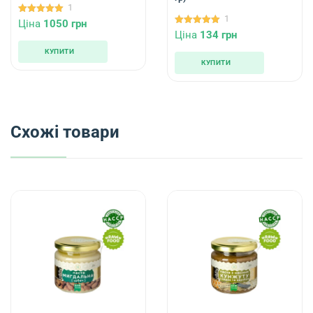
1
1
5.00
Ціна
1050
грн
out of 5
5.00
Ціна
134
грн
out of 5
КУПИТИ
КУПИТИ
Схожі товари