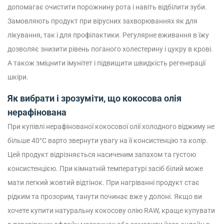
допомагає очистити порожнину рота і навіть відбілити зуби.
Замовляють продукт при вірусних захворюваннях як для
лікування, так і для профілактики.
Регулярне вживання в їжу
дозволяє знизити рівень поганого холестерину і цукру в крові.
А також зміцнити імунітет і підвищити швидкість регенерації
шкіри.
Як вибрати і зрозуміти, що кокосова олія
нерафінована
При купівлі нерафінованої кокосової олії холодного віджиму не
більше 40°C варто звернути увагу на її консистенцію та колір.
Цей продукт відрізняється насиченим запахом та густою
консистенцією. При кімнатній температурі засіб білий може
мати легкий жовтий відтінок. При нагріванні продукт стає
рідким та прозорим, танути починає вже у долоні.
Якщо ви
хочете купити натуральну кокосову олію RAW, краще купувати