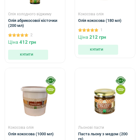
Олія холодного віджиму
Кокосова олія
Олія абрикосової кісточки
Олія кокосова (180 мл)
(200 мл)
1
2
5.00
Ціна
212
грн
out of 5
5.00
Ціна
412
грн
out of 5
КУПИТИ
КУПИТИ
Кокосова олія
Льонові пасти
Олія кокосова (1000 мл)
Паста льону з медом (200
гр)