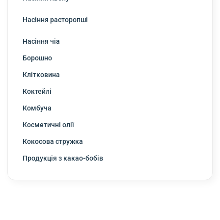
Насіння расторопші
Насіння чіа
Борошно
Клітковина
Коктейлі
Комбуча
Косметичні олії
Кокосова стружка
Продукція з какао-бобів