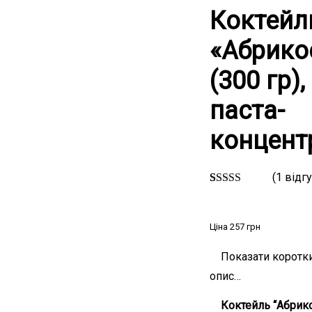
Коктейл
«Абрико
(300 гр),
паста-
концент
(
1
відгу
1
Рейтинг
5.00
з 5 на
основі
Ціна
257
грн
опитування
покупця
Показати коротк
опис…
Коктейль “Абрик