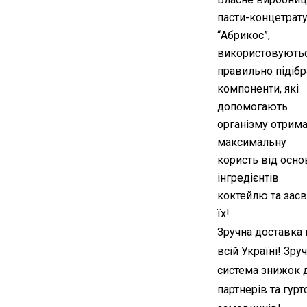
пасти-концетрат
“Абрикос”,
використовують
правильно підібр
компоненти, які
допомогають
організму отрим
максимальну
користь від осно
інгредієнтів
коктейлю та засв
їх!
Зручна доставка 
всій Україні! Зру
система знижок 
партнерів та гурт