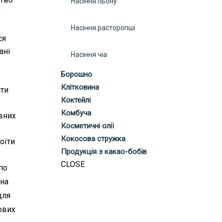
Насіння льону
у
Насіння расторопші
ся
ані
Насіння чіа
Борошно
Клітковина
ати
Коктейлі
Комбуча
вних
Косметичні олії
Кокосова стружка
оїти
Продукція з какао-бобів
CLOSE
по
чна
для
ових