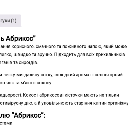
гуки (1)
ь Абрикос”
ання корисного, смачного та поживного напою, який може
легко, швидко та зручно. Підходить для всіх прихильників
ганів та сироїдів.
и легку мигдальну нотку, солодкий аромат і неповторний
точок та м’якоті кокосу.
дьорості. Кокос і абрикосові кісточки мають не тільки
отивірусну дію, а й уповільнюють старіння клітин організму
йлю “Абрикос”:
истеми