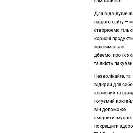
замовників!
Для відвідувачів
нашого сайту – м
створюємо тільк
корисні продукти
максимально
дбаємо, про їх як
та якість пакуван
Незволікайте, та
відкрий для себе
корисний та шви
готуємий коктейл
він допоможе
зміцнити імунітет
покращити здоро