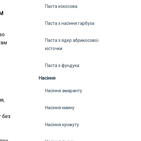
Паста кокосова
ТМ
Паста з насіння гарбуза
во
Паста з ядер абрикосової
гам
кісточки
Паста з фундука
Насіння
Насіння амаранту
я,
Насіння кмину
т без
Насіння кунжуту
тво