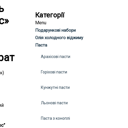
ь
Категорії
с»
Menu
Подарункові набори
Олія холодного віджиму
Паста
рат
Арахісові пасти
Горіхові пасти
к)
Кунжутні пасти
Льонові пасти
ий
Паста з коноплі
ос”