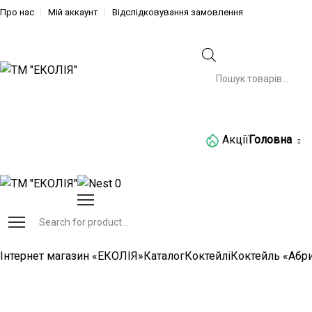
Про нас
Мій аккаунт
Відслідковування замовлення
Категорії
Акції
Головна
0
Інтернет магазин «ЕКОЛІЯ»
Каталог
Коктейлі
Коктейль «Абри