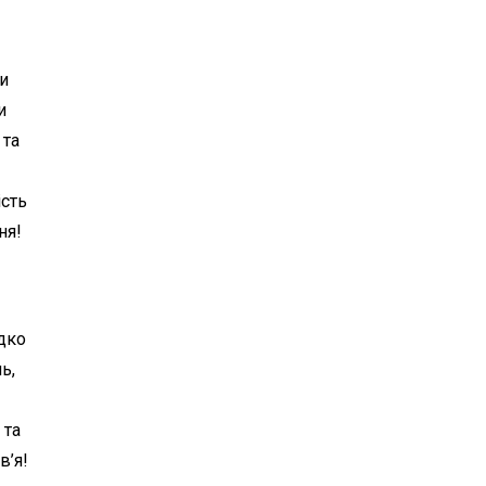
и
и
 та
ість
ня!
дко
ь,
 та
в’я!