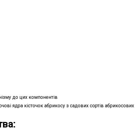
нізму до цих компонентів
рчові ядра кісточок абрикосу з садових сортів абрикосових
тва: