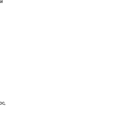
ди
Н
ос
,