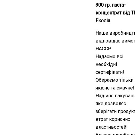
300 гр, паста-
концентрат від 
Еколія
Наше виробницт
відповідає вимо
HACCP
Надаємо всі
необхідні
сертифікати!
Обираємо тільки
якісне та смачне!
Надійне пакуванн
яке дозволяє
зберігати продук
втрат корисних
властивостей!
Власне виробниц