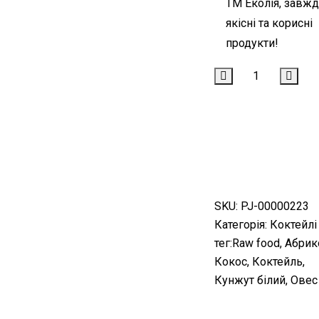
ТМ Еколія, завж
якісні та корисні
продукти!
КУПИТИ
КУПИТЬ В ОДИ
КЛИК
SKU:
PJ-00000223
Категорія:
Коктейлі
тег:
Raw food
,
Абрик
Кокос
,
Коктейль
,
Кунжут білий
,
Овес