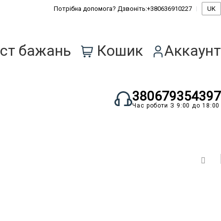
Потрібна допомога? Дзвоніть:
+380636910227
UK
0
ст бажань
Кошик
Аккаунт
380679354397
Час роботи З 9:00 до 18:00