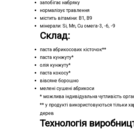
запобігає набряку
нормалізує травлення
містить вітаміни: B1, B9
мінерали: Si, Mn, Cu омега-3, -6, -9
Склад:
паста абрикосових кісточок**
паста кунжуту*
олія кунжуту*
паста кокосу*
вівсяне борошно
мелені сушені абрикоси
* можлива індивідуальна чутливість орга
** у продукті використовуються тільки ха
дерев
Технологія виробниц