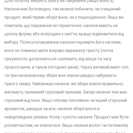
Для початку зверніть увагу на пакування (якщо воно є).
Насіння має бути видно, так можна побачити, чи очищений
продукт, який термін зберігання, чи є пошкодження. Якщо ви
помітили, що пакування не герметичне, насіння мають не
цілісну форму або всередині є сміття, краще відмовитися від
вибору. Після розпакування насіння перевірте його на смак,
воно не повинно мати яскраво виражену гіркоту (легка
гіркуватість допускається і залежить від місця та часу
проростання, а також погодних умов). Через великий вміст олії
та при неналежному зберіганні зерна швидко набувають
гіркого смаку. Найсвіжіші насіння, які зберігалися правильно,
матимуть приємний горіховий присмак.
Запах насіння теж має
горіховий відтінок. Якщо пліснву пліснявою чи інший сторонній
ароматом, швидше за все, насіння зберігалося в
невідповідних умовах.
Колір і сухість насіння. Продукт має бути
розсипчастим, не злипатися. Якщо насіння вологі чи потемніли,