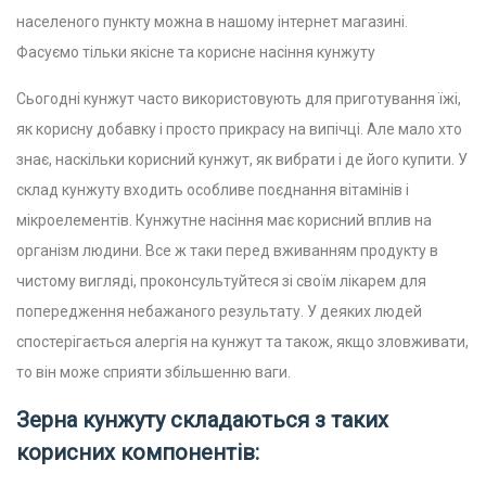
населеного пункту можна в нашому інтернет магазині.
Фасуємо тільки якісне та корисне насіння кунжуту
Сьогодні кунжут часто використовують для приготування їжі,
як корисну добавку і просто прикрасу на випічці. Але мало хто
знає, наскільки корисний кунжут, як вибрати і де його купити.
У
склад кунжуту входить особливе поєднання вітамінів і
мікроелементів. Кунжутне насіння має корисний вплив на
організм людини. Все ж таки перед вживанням продукту в
чистому вигляді, проконсультуйтеся зі своїм лікарем для
попередження небажаного результату. У деяких людей
спостерігається алергія на кунжут та також, якщо зловживати,
то він може сприяти збільшенню ваги.
Зерна кунжуту складаються з таких
корисних компонентів: