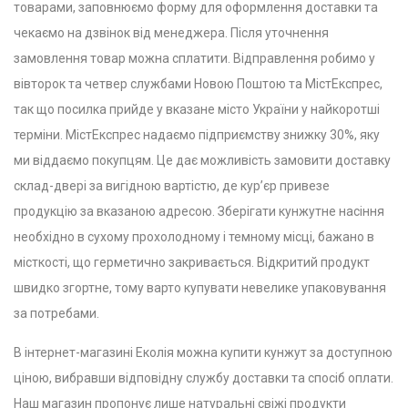
товарами, заповнюємо форму для оформлення доставки та
чекаємо на дзвінок від менеджера. Після уточнення
замовлення товар можна сплатити. Відправлення робимо у
вівторок та четвер службами Новою Поштою та МістЕкспрес,
так що посилка прийде у вказане місто України у найкоротші
терміни. МістЕкспрес надаємо підприємству знижку 30%, яку
ми віддаємо покупцям. Це дає можливість замовити доставку
склад-двері за вигідною вартістю, де кур’єр привезе
продукцію за вказаною адресою.
Зберігати кунжутне насіння
необхідно в сухому прохолодному і темному місці, бажано в
місткості, що герметично закривається. Відкритий продукт
швидко згортне, тому варто купувати невелике упаковування
за потребами.
В інтернет-магазині Еколія можна купити кунжут за доступною
ціною, вибравши відповідну службу доставки та спосіб оплати.
Наш магазин пропонує лише натуральні свіжі продукти