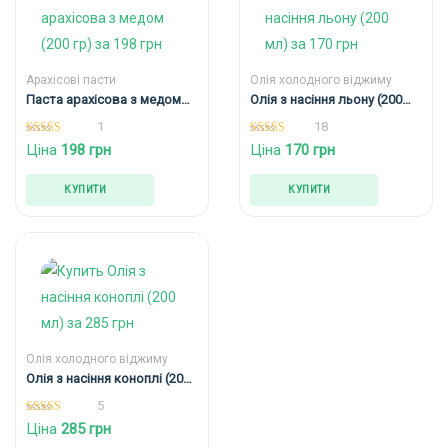
Арахісові пасти
Олія холодного віджиму
Паста арахісова з медом
Олія з насіння льону (200
(200 гр)
мл)
1
18
5.00
5.00
Ціна
198
грн
Ціна
170
грн
out of 5
out of 5
КУПИТИ
КУПИТИ
Олія холодного віджиму
Олія з насіння коноплі (200
мл)
5
5.00
Ціна
285
грн
out of 5