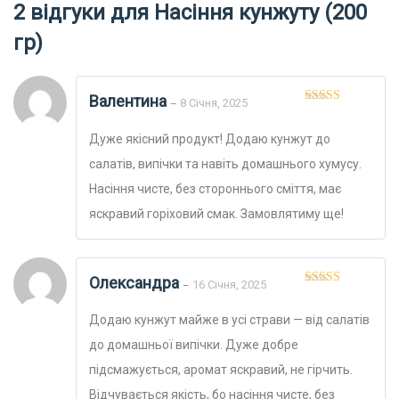
2 відгуки для
Насіння кунжуту (200
гр)
Валентина
8 Січня, 2025
–
Оцінено в
5
з 5
Дуже якісний продукт! Додаю кунжут до
салатів, випічки та навіть домашнього хумусу.
Насіння чисте, без стороннього сміття, має
яскравий горіховий смак. Замовлятиму ще!
Олександра
16 Січня, 2025
–
Оцінено в
5
з 5
Додаю кунжут майже в усі страви — від салатів
до домашньої випічки. Дуже добре
підсмажується, аромат яскравий, не гірчить.
Відчувається якість, бо насіння чисте, без