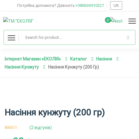
Потрібна допомога? Дзвоніть:
+380636910227
UK
0
Інтернет Магазин «ЕКОЛІЯ»
Каталог
Насіння
Насіння Кунжуту
Насіння Кунжуту (200 Гр)
Насіння кунжуту (200 гр)
(
2
відгуків)
2
Рейтинг
5.00
з 5 на