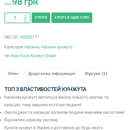
98
грн
основі
Ціна
опитування
покупців
КУПИТИ
КУПИТЬ В ОДИН КЛИК
SKU:
ВС-00000177
Категорія:
Насіння
,
Насіння кунжуту
тег:
Raw food
,
Кунжут білий
Опис
Додаткова інформація
Відгуки (2)
ТОП 3 ВЛАСТИВОСТЕЙ КУНЖУТА
Насіннях кунжуту міститься високу кількість магнію та
кальцію, тому зміцнює кісточки людини!
Омолоджує та насищає організм людини жирними кислотами!
Відновлює нервову систему
Купити кунжут в Україні з доставкою до будь-якого