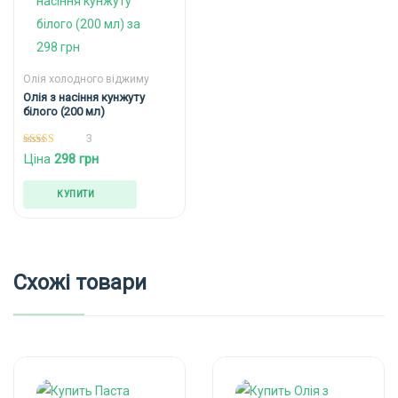
Олія холодного віджиму
Олія з насіння кунжуту
білого (200 мл)
3
5.00
Ціна
298
грн
out of 5
КУПИТИ
Схожі товари