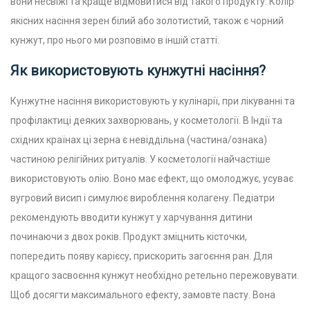
вони несвіжі та краще відмовитися від такого продукту. Колір
якісних насіння зерен білий або золотистий, також є чорний
кунжут, про нього ми розповімо в іншій статті.
Як використовують кунжутні насіння?
Кунжутне насіння використовують у кулінарії, при лікуванні та
профілактиці деяких захворювань, у косметології. В Індії та
східних країнах ці зерна є невіддільна (частина/ознака)
частиною релігійних ритуалів. У косметології найчастіше
використовують олію. Воно має ефект, що омолоджує, усуває
вугровий висип і симулює вироблення колагену.
Педіатри
рекомендують вводити кунжут у харчування дитини
починаючи з двох років. Продукт зміцнить кісточки,
попередить появу карієсу, прискорить загоєння ран. Для
кращого засвоєння кунжут необхідно ретельно пережовувати.
Щоб досягти максимального ефекту, замовте пасту. Вона