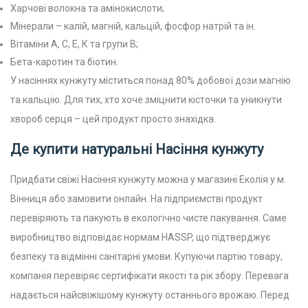
Харчові волокна та амінокислоти;
Мінерали – калій, магній, кальцій, фосфор натрій та ін.
Вітаміни А, С, Е, К та групи В;
Бета-каротин та біотин.
У насіннях кунжуту міститься понад 80% добової дози магнію
та кальцію. Для тих, хто хоче зміцнити кісточки та уникнути
хвороб серця – цей продукт просто знахідка.
Де купити натуральні Насіння кунжуту
Придбати свіжі Насіння кунжуту можна у магазині Еколія у м.
Вінниця або замовити онлайн. На підприємстві продукт
перевіряють та пакують в екологічно чисте пакування. Саме
виробництво відповідає нормам HASSP, що підтверджує
безпеку та відмінні санітарні умови. Купуючи партію товару,
компанія перевіряє сертифікати якості та рік збору. Перевага
надається найсвіжішому кунжуту останнього врожаю. Перед