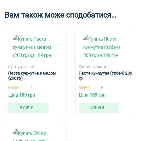
Вам також може сподобатися…
Кунжутні пасти
Кунжутні пасти
Паста кунжутна з медом
Паста кунжутна (Урбеч) 200
(200 гр)
гр
2
6
5.00
5.00
Ціна
189
грн
Ціна
189
грн
out of 5
out of 5
КУПИТИ
КУПИТИ