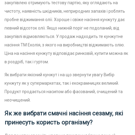
закупівлею отримують тестову партію, яку оглядають на
чистоту, наявність шкідників, неприродних запахів і роблять
пробне віджимання олії. Хороше і свіже насіння кунжуту дає
певний відсоток олії. Якщо нижній поріг не подоланий, від
закупівлі відмовляються. У продаж надходить те кунжутне
насіння ТМ Еколія, з якого на виробництві віджимають олію.
Ціна на насіння кунжуту відповідає ринковій, купити можна як
в роздріб, так і гуртом.
Як вибрати якісний кунжут і на що звернути увагу Вибір
кунжуту як у супермаркетах, так і екокрамницях великий.
Продукт продається насипом або фасований, очищений та
неочищений.
Як же вибрати смачні насіння сезаму, які
принесуть користь організму?