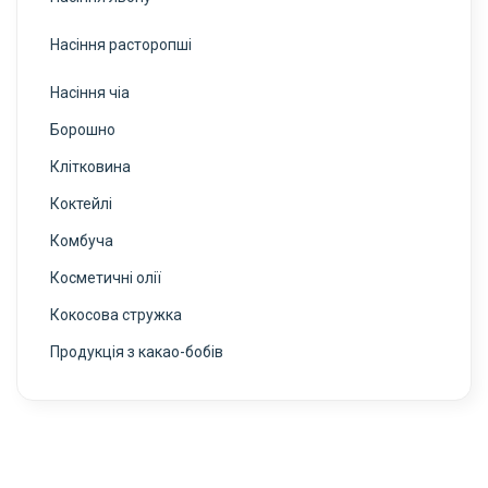
Насіння расторопші
Насіння чіа
Борошно
Клітковина
Коктейлі
Комбуча
Косметичні олії
Кокосова стружка
Продукція з какао-бобів