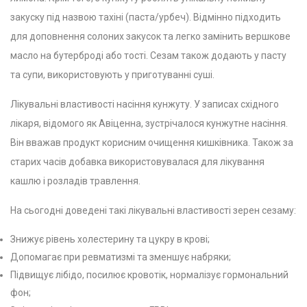
закуску під назвою тахіні (паста/урбеч). Відмінно підходить
для доповнення солоних закусок та легко замінить вершкове
масло на бутерброді або тості. Сезам також додають у пасту
та супи, використовують у приготуванні суші.
Лікувальні властивості насіння кунжуту. У записах східного
лікаря, відомого як Авіценна, зустрічалося кунжутне насіння.
Він вважав продукт корисним очищення кишківника. Також за
старих часів добавка використовувалася для лікування
кашлю і розладів травлення.
На сьогодні доведені такі лікувальні властивості зерен сезаму:
Знижує рівень холестерину та цукру в крові;
Допомагає при ревматизмі та зменшує набряки;
Підвищує лібідо, посилює кровотік, нормалізує гормональний
фон;