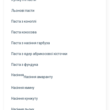
Льонові пасти
Паста з коноплі
Паста кокосова
Паста з насіння гарбуза
Паста з ядер абрикосової кісточки
Паста з фундука
Насіння
Насіння амаранту
Насіння кмину
Насіння кунжуту
Насіння льону