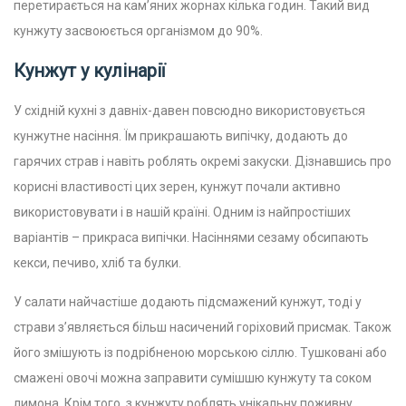
перетирається на кам’яних жорнах кілька годин. Такий вид
кунжуту засвоюється організмом до 90%.
Кунжут у кулінарії
У східній кухні з давніх-давен повсюдно використовується
кунжутне насіння. Їм прикрашають випічку, додають до
гарячих страв і навіть роблять окремі закуски.
Дізнавшись про
корисні властивості цих зерен, кунжут почали активно
використовувати і в нашій країні. Одним із найпростіших
варіантів – прикраса випічки. Насіннями сезаму обсипають
кекси, печиво, хліб та булки.
У салати найчастіше додають підсмажений кунжут, тоді у
страви з’являється більш насичений горіховий присмак. Також
його змішують із подрібненою морською сіллю. Тушковані або
смажені овочі можна заправити сумішшю кунжуту та соком
лимона.
Крім того, з кунжуту роблять унікальну поживну